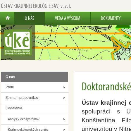
ÚSTAV KRAJINNEJ EKOLÓGIE SAV,
v. v. i.
O NÁS
VEDA A VÝSKUM
DOKUMENTY
O nás
Doktorandské
Profil
Zoznam pracovníkov
Ústav krajinnej e
Oddelenia
spolupráci s U
Konštantína Fi
Analýzy ekosystémov
univerzitou v Nitr
Krajinnoekologických syntéz