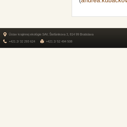
(
andrea.kubacko
Ústav krajinnej ekológie SAV, Štefánikova 3, 814 99 Bratislava
+421 2/ 32 293 624
+421 2/ 52 494 508