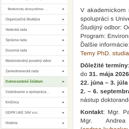
V akademickom
Biodiverzity ekosystémov …
spolupráci s Unive
Organizačná štruktúra
Študijný odbor: O
Vedecká rada
Program: Environ
Správna rada
Ďalšie informácie
Dozorná rada
Temy PhD. studi
Medzinárodný poradný výbor
Dôležité termíny
Zamestnanecká rada
do
31. mája 2026
22. júna – 3. júl
Doktorandské štúdium
2. – 6. septembr
Vzdelávanie a spolupráca…
nástup doktorand
Knižnica
Kontakt
: Mgr. P
GDPR UKE SAV v.v.i.
Mgr. Andre
História