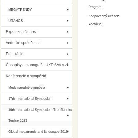
Program:
MEGATRENDY
Zodpovedný riešiteľ:
URANOS
Anotácia:
Expertízna činnosť
Vedecké spoločnosti
Publikácie
Časopisy a monografie ÚKE SAV v.v.i.
Konferencie a sympóziá
Medzinárodné sympóziá
17th International Symposium
19th International Symposium Trenčianske
Teplice 2023
Global megatrends and landscape 2018