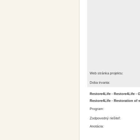
Web stránka projektu:
Doba trvania:
Restore4Life - Restore4Life 
Restore4Life - Restoration of
Program:
Zodpovedný riešiteľ:
Anotácia: