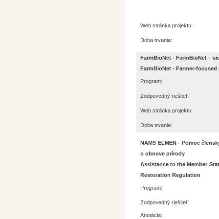
Web stránka projektu:
Doba trvania:
FarmBioNet - FarmBioNet – si
FarmBioNet - Farmer-focused 
Program:
Zodpovedný riešiteľ:
Web stránka projektu:
Doba trvania:
NAMS ELMEN - Pomoc členským š
o obnove prírody
Assistance to the Member Stat
Restoration Regulation
Program:
Zodpovedný riešiteľ:
Anotácia: