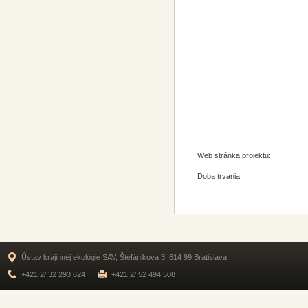
Web stránka projektu:
Doba trvania:
Ústav krajinnej ekológie SAV, Štefánikova 3, 814 99 Bratislava
+421 2/ 32 293 624
+421 2/ 52 494 508