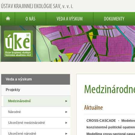
ÚSTAV KRAJINNEJ EKOLÓGIE SAV,
v. v. i.
O NÁS
VEDA A VÝSKUM
DOKUMENTY
Veda a výskum
Medzinárodn
Projekty
Medzinárodné
Aktuálne
Národné
CROSS-CASCADE - Modelovan
Ukončené medzinárodné
konzistentné politické opatren
Ukončené národné
Modelling cross-sectoral casc