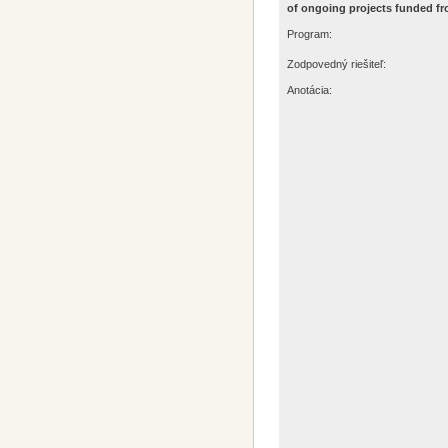
of ongoing projects funded f
Program:
Zodpovedný riešiteľ:
Anotácia: