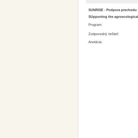
SUNRISE - Podpora prechodu na
SUpporting the agroecological
Program:
Zodpovedný riešiteľ:
Anotácia: