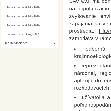
SAV v.v.i. má boh
na popularizáciu
Popularizačné aktivity 2018
zvyšovanie envi
Popularizačné aktivity 2019
zapájania sa ver
Popularizačné aktivity 2020
prostredia.
Hlav
Popularizačné aktivity 2021
zameriava v rámci
Teatime4science
odborná v
krajinnoekologi
reprezentan
národnej, regio
aplikujú do en
rozhodovacích 
užívatelia a
poľnohospodár