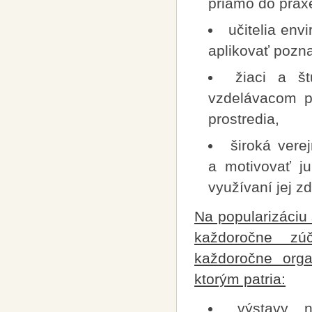
priamo do prax
učitelia en
aplikovať pozn
žiaci a š
vzdelávacom p
prostredia,
široká vere
a motivovať ju
využívaní jej zd
Na popularizáciu 
každoročne zúč
každoročne orga
ktorým patria:
výstavy, 