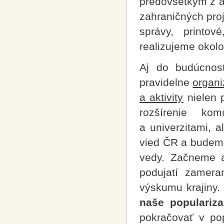
predovšetkým z 
zahraničných proj
správy, printo
realizujeme okolo
Aj do budúcnost
pravidelne
organi
a aktivity
nielen 
rozšírenie ko
a univerzitami, 
vied ČR a budeme
vedy. Začneme a
podujatí zamera
výskumu krajiny.
naše populariza
pokračovať v pop