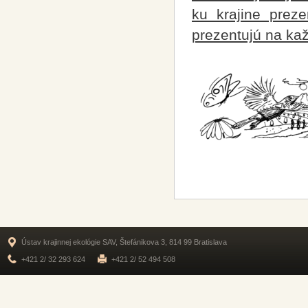
ku krajine preze
prezentujú na kaž
Ústav krajinnej ekológie SAV, Štefánikova 3, 814 99 Bratislava
+421 2/ 32 293 624
+421 2/ 52 494 508