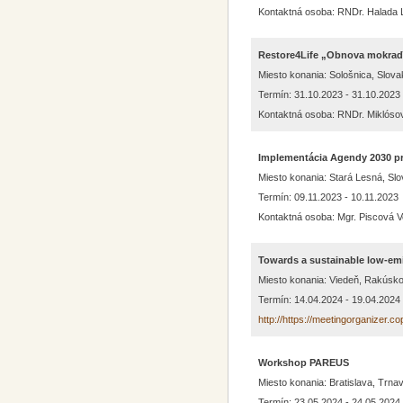
Kontaktná osoba: RNDr. Halada 
Restore4Life „Obnova mokraď
Miesto konania: Sološnica, Slova
Termín: 31.10.2023 - 31.10.2023
Kontaktná osoba: RNDr. Miklósová
Implementácia Agendy 2030 pro
Miesto konania: Stará Lesná, Sl
Termín: 09.11.2023 - 10.11.2023
Kontaktná osoba: Mgr. Piscová V
Towards a sustainable low-emi
Miesto konania: Viedeň, Rakúsk
Termín: 14.04.2024 - 19.04.2024
http://https://meetingorganizer.
Workshop PAREUS
Miesto konania: Bratislava, Trna
Termín: 23.05.2024 - 24.05.2024