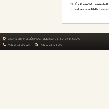
Termín: 10.12.2025 - 10.12.2025
Kontaktná osoba: RNDr. Halada 
Ústav krajinnej ekológie SAV, Štefánikova 3, 814 99 Bratislava
+421 2/ 32 293 624
+421 2/ 52 494 508