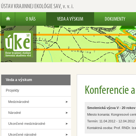
ÚSTAV KRAJINNEJ EKOLÓGIE SAV,
v. v. i.
O NÁS
VEDA A VÝSKUM
DOKUMENTY
Veda a výskum
Konferencie 
Projekty
Medzinárodné
Smolenická výzva V - 20 rokov
Národné
Miesto konania: Kongresové cen
Termín: 11.04.2012 - 12.04.2012
Ukončené medzinárodné
Kontaktná osoba: Prof. RNDr. Iza
Ukončené národné