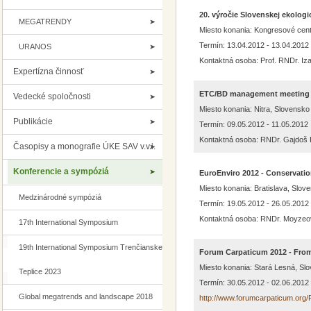
20. výročie Slovenskej ekologi
MEGATRENDY
Miesto konania: Kongresové cen
Termín: 13.04.2012 - 13.04.2012
URANOS
Kontaktná osoba: Prof. RNDr. Iza
Expertízna činnosť
ETC/BD management meeting
Vedecké spoločnosti
Miesto konania: Nitra, Slovensko
Publikácie
Termín: 09.05.2012 - 11.05.2012
Kontaktná osoba: RNDr. Gajdoš P
Časopisy a monografie ÚKE SAV v.v.i.
Konferencie a sympóziá
EuroEnviro 2012 - Conservation
Miesto konania: Bratislava, Slov
Medzinárodné sympóziá
Termín: 19.05.2012 - 26.05.2012
Kontaktná osoba: RNDr. Moyzeov
17th International Symposium
19th International Symposium Trenčianske
Forum Carpaticum 2012 - From
Miesto konania: Stará Lesná, Sl
Teplice 2023
Termín: 30.05.2012 - 02.06.2012
Global megatrends and landscape 2018
http://www.forumcarpaticum.org