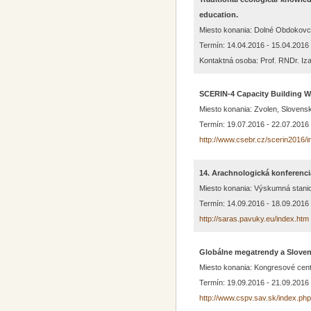
education.
Miesto konania: Dolné Obdokovc
Termín: 14.04.2016 - 15.04.2016
Kontaktná osoba: Prof. RNDr. Iza
SCERIN-4 Capacity Building 
Miesto konania: Zvolen, Slovens
Termín: 19.07.2016 - 22.07.2016
http://www.csebr.cz/scerin2016/i
14. Arachnologická konferenci
Miesto konania: Výskumná stani
Termín: 14.09.2016 - 18.09.2016
http://saras.pavuky.eu/index.htm
Globálne megatrendy a Slove
Miesto konania: Kongresové cen
Termín: 19.09.2016 - 21.09.2016
http://www.cspv.sav.sk/index.ph