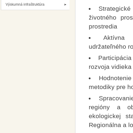
Výskumná infraštruktúra
Strategick
životného pros
prostredia
Aktívna 
udržateľného r
Participáci
rozvoja vidiek
Hodnotenie
metodiky pre h
Spracovani
regióny a ob
ekologickej st
Regionálna a l