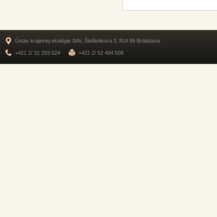
Ústav krajinnej ekológie SAV, Štefánikova 3, 814 99 Bratislava
+421 2/ 32 293 624
+421 2/ 52 494 508