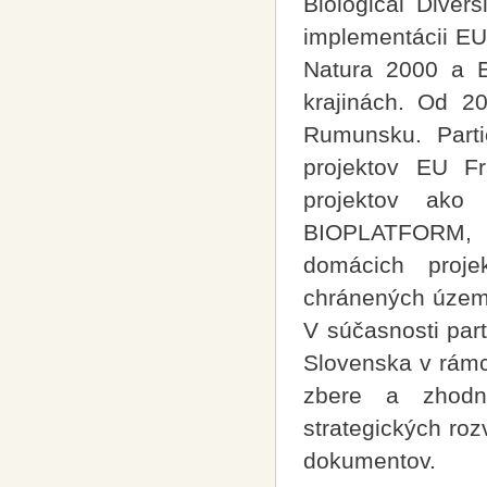
Biological Diver
implementácii EU 
Natura 2000 a E
krajinách. Od 2
Rumunsku. Parti
projektov EU F
projektov ak
BIOPLATFORM, A
domácich proj
chránených území
V súčasnosti par
Slovenska v rámc
zbere a zhodn
strategických ro
dokumentov.