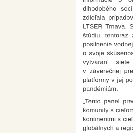
dlhodobého soci
zdieľala prípado
LTSER Trnava, Sl
štúdiu, tentoraz
posilnenie vodnej
o svoje skúsenos
vytváraní sie
v záverečnej pre
platformy v jej 
pandémiám.
„Tento panel pr
komunity s cieľo
kontinentmi s ci
globálnych a regi