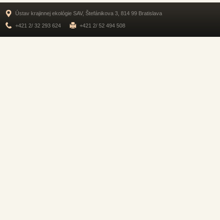
Ústav krajinnej ekológie SAV, Štefánikova 3, 814 99 Bratislava
+421 2/ 32 293 624
+421 2/ 52 494 508