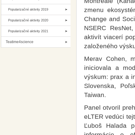
Montreale (Kanad
zmenu ekosysté
Popularizačné aktivity 2019
Change and Societ
Popularizačné aktivity 2020
NSERC ResNet, s
Popularizačné aktivity 2021
aktivít viacerí po
Teatime4science
založeného výsku
Merav Cohen, ml
iniciovala a mo
výskum: prax a in
Slovenska, Poľs
Taiwan.
Panel otvoril pr
eLTER vedúci tej
Ľuboš Halada pr
informácie o of