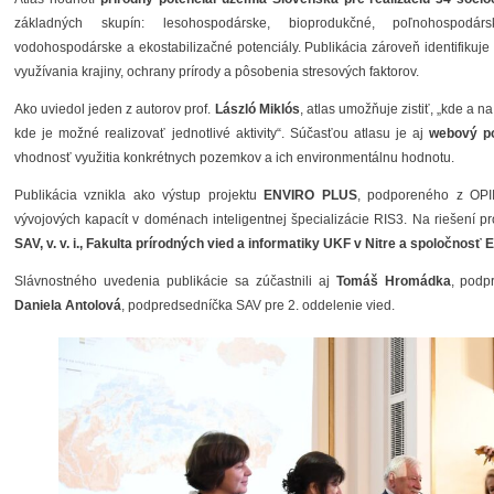
základných skupín: lesohospodárske, bioprodukčné, poľnohospodársk
vodohospodárske a ekostabilizačné potenciály. Publikácia zároveň identifikuj
využívania krajiny, ochrany prírody a pôsobenia stresových faktorov.
Ako uviedol jeden z autorov prof.
László Miklós
, atlas umožňuje zistiť, „kde a na
kde je možné realizovať jednotlivé aktivity“. Súčasťou atlasu je aj
webový po
vhodnosť využitia konkrétnych pozemkov a ich environmentálnu hodnotu.
Publikácia vznikla ako výstup projektu
ENVIRO PLUS
, podporeného z OPI
vývojových kapacít v doménach inteligentnej špecializácie RIS3. Na riešení p
SAV, v. v. i., Fakulta prírodných vied a informatiky UKF v Nitre a spoločnosť Esp
Slávnostného uvedenia publikácie sa zúčastnili aj
Tomáš Hromádka
, podp
Daniela Antolová
, podpredsedníčka SAV pre 2. oddelenie vied.