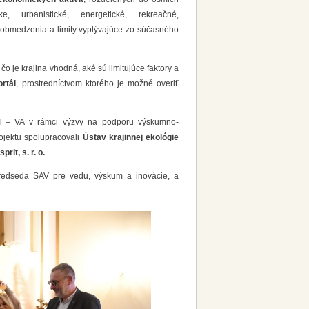
e, urbanistické, energetické, rekreačné,
e obmedzenia a limity vyplývajúce zo súčasného
 čo je krajina vhodná, aké sú limitujúce faktory a
rtál
, prostredníctvom ktorého je možné overiť
I – VA v rámci výzvy na podporu výskumno-
rojektu spolupracovali
Ústav krajinnej ekológie
rit, s. r. o.
redseda SAV pre vedu, výskum a inovácie, a