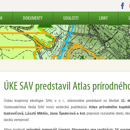
UM
DOKUMENTY
UDALOSTI
LINKY
ÚKE SAV predstavil Atlas prírodnéh
Ústav krajinnej ekológie SAV, v. v. i., slávnostne predstavil vo štvrtok
11. 
Vydavateľstva Veda SAV novú vedeckú publikáciu
Atlas prírodného kapitá
Izakovičová, László Miklós, Jana Špulerová a kol.
pripravil rozsiahle dielo, 
laickú verejnosť.
Atlas hodnotí
prírodný potenciál územia Slovenska pre realizáciu 34 soci