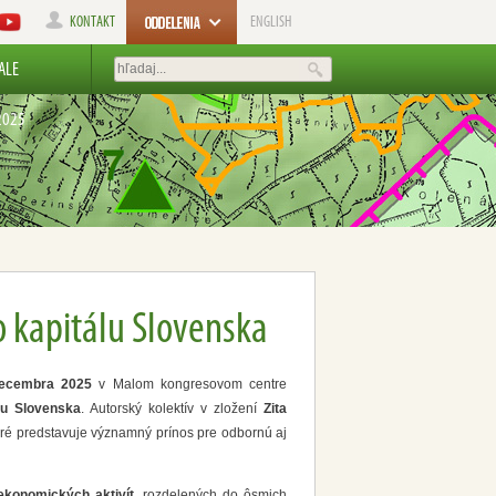
KONTAKT
ENGLISH
IALE
2025
o kapitálu Slovenska
decembra 2025
v Malom kongresovom centre
lu Slovenska
. Autorský kolektív v zložení
Zita
ktoré predstavuje významný prínos pre odbornú aj
oekonomických aktivít
, rozdelených do ôsmich