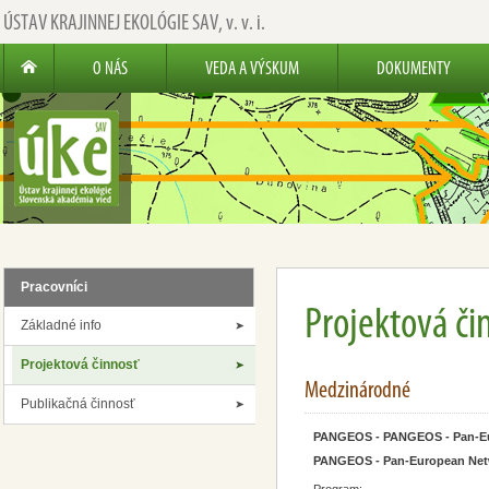
ÚSTAV KRAJINNEJ EKOLÓGIE SAV,
v. v. i.
O NÁS
VEDA A VÝSKUM
DOKUMENTY
Pracovníci
Projektová či
Základné info
Projektová činnosť
Medzinárodné
Publikačná činnosť
PANGEOS - PANGEOS - Pan-Euro
PANGEOS - Pan-European Netwo