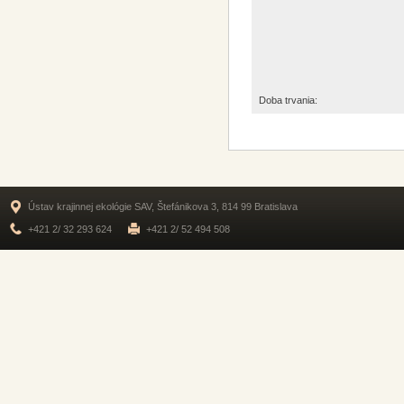
Doba trvania:
Ústav krajinnej ekológie SAV, Štefánikova 3, 814 99 Bratislava
+421 2/ 32 293 624
+421 2/ 52 494 508