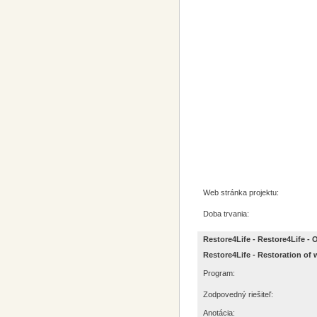
Web stránka projektu:
Doba trvania:
Restore4Life - Restore4Life 
Restore4Life - Restoration of
Program:
Zodpovedný riešiteľ:
Anotácia: