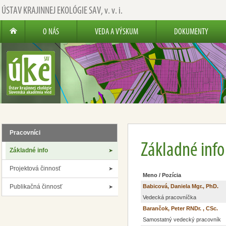
ÚSTAV KRAJINNEJ EKOLÓGIE SAV,
v. v. i.
O NÁS
VEDA A VÝSKUM
DOKUMENTY
Pracovníci
Základné info
Základné info
Projektová činnosť
Meno / Pozícia
Publikačná činnosť
Babicová, Daniela Mgr., PhD.
Vedecká pracovníčka
Barančok, Peter RNDr. , CSc.
Samostatný vedecký pracovník