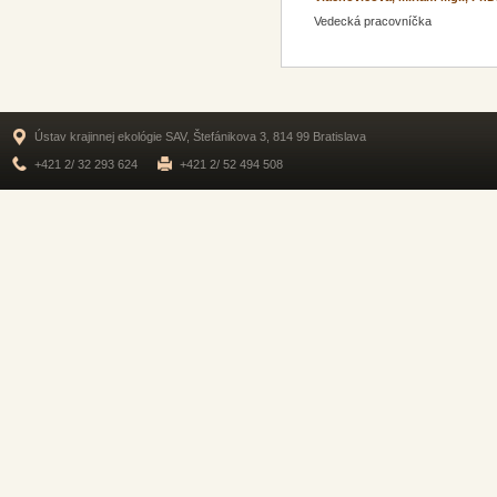
Vedecká pracovníčka
Ústav krajinnej ekológie SAV, Štefánikova 3, 814 99 Bratislava
+421 2/ 32 293 624
+421 2/ 52 494 508