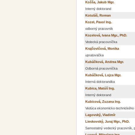
Košša, Jakub Mgr.
Interný doktorand
Kotuláš, Roman
Kozel, Pavol Ing.
odborný pracovník
Kozelová, Ivana Mgr., PhD.
Vedecká pracovníčka
Krajčovičová, Monika
upratovačka
Kubáčková, Andrea Mgr.
Odborná pracovníčka
Kubáčková, Lujza Mgr.
Interná doktorandka
Kubica, Matúš Ing.
Interný doktorand
Kubicová, Zuzana Ing.
Vedúca ekonomicko-technického
Lagovský, Vladimír
Lieskovský, Juraj Mgr., PhD.
Samostatný vedecký pracovník, 
Lucová, Miloslava Ing.